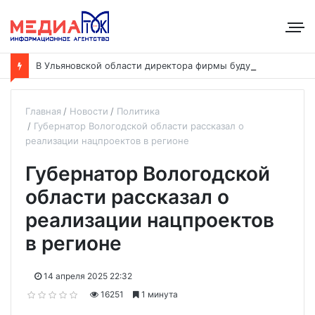
В
Ульяновской области директора фирмы будут судить за уклонение от уплаты налогов на 48 млн рублей
Главная
Новости
Политика
Губернатор Вологодской области рассказал о
реализации нацпроектов в регионе
Губернатор Вологодской
области рассказал о
реализации нацпроектов
в регионе
14 апреля 2025 22:32
16251
1 минута