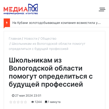
Н
а Кубани золотодобывающая компания возместила ущерб рекам на сумму почти 28 млн рублей
Главная
Новости
Общество
Школьникам из Вологодской области помогут
определиться с будущей профессией
Школьникам из
Вологодской области
помогут определиться с
будущей профессией
27 мая 2024 23:01
1244
1 минута