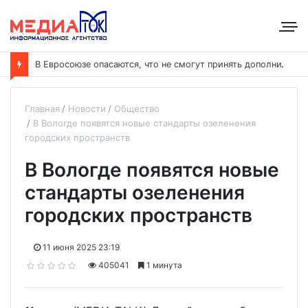
В
Евросоюзе опасаются, что не смогут принять дополнительных участников
Главная
Новости
Общество
В Вологде появятся новые стандарты озеленения
городских пространств
В Вологде появятся новые
стандарты озеленения
городских пространств
11 июня 2025 23:19
405041
1 минута