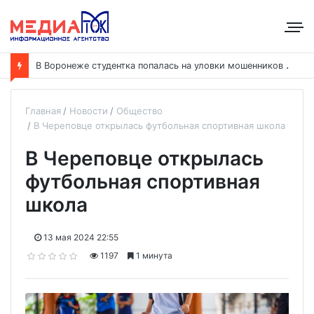
В
Воронеже студентка попалась на уловки мошенников и передала им 5,7 миллиона рублей
Главная
Новости
Общество
В Череповце открылась футбольная спортивная школа
В Череповце открылась
футбольная спортивная
школа
13 мая 2024 22:55
1197
1 минута