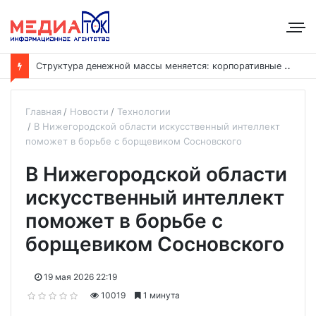
С
труктура денежной массы меняется: корпоративные депозиты обогнали вклады населения
Главная
Новости
Технологии
В Нижегородской области искусственный интеллект
поможет в борьбе с борщевиком Сосновского
В Нижегородской области
искусственный интеллект
поможет в борьбе с
борщевиком Сосновского
19 мая 2026 22:19
10019
1 минута