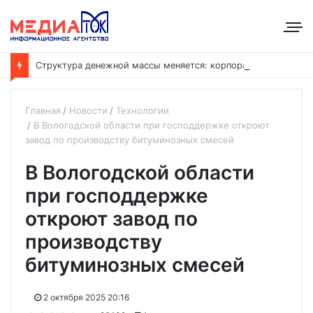
С
труктура денежной массы меняется: корпоративные депозиты обогнали вклады населения
Главная
Новости
Технологии
В Вологодской области при господдержке откроют
завод по производству битуминозных смесей
В Вологодской области
при господдержке
откроют завод по
производству
битуминозных смесей
2 октября 2025 20:16