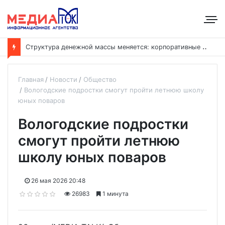
С
труктура денежной массы меняется: корпоративные депозиты обогнали вклады населения
Главная
Новости
Общество
Вологодские подростки смогут пройти летнюю школу
юных поваров
Вологодские подростки
смогут пройти летнюю
школу юных поваров
26 мая 2026 20:48
26983
1 минута